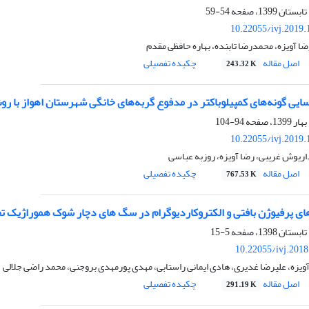
54-59
10.22055/ivj.2019
ضا آویزه، محمدرضا تابنده، بهاره حافظی مقدم
اصل مقاله
چکیده تفصیلی
243.32 K
یی گونه‌های کمپیلوباکتر در مدفوع گربه‌های خانگی شهرستان اهواز با رو
94-104
10.22055/ivj.2019
اریوش غریبی، رضا آویزه، روزبه عباسی
اصل مقاله
چکیده تفصیلی
767.53 K
های پرفیوژن بافتی و الکتروکاردیوگرام در سگ های دچار شوک هموراژیک تج
5-15
10.22055/ivj.201
ویزه، علیرضا غدیری، هادی ایمانی راستابی، مهدی پورمهدی بروجنی، محمد راضی جلالی
اصل مقاله
چکیده تفصیلی
291.19 K