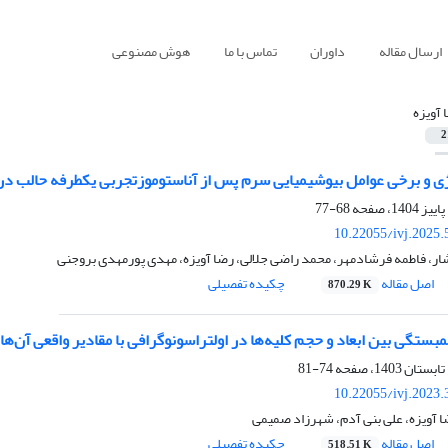
ارسال مقاله
داوران
تماس با ما
هوش مصنوعی
 آویزه
2
وژی و برخی عوامل بیوشیمیایی سرم پس از آناستوموزتجربی یکطرفه حالب در
68-77
10.22055/ivj.2025
ر، فاطمه فرشادمهر، محمد راضی جلالی، رضا آویزه، مهدی پورمهدی بروجنی
اصل مقاله
چکیده تفصیلی
870.29 K
ستگی بین ابعاد و حجم کلیه‌ها در اولتراسونوگرافی با مقادیر واقعی آن‌ه
74-81
10.22055/ivj.2023
 آویزه، علی بنی آدم، شهرزاد صمیمی
اصل مقاله
چکیده تفصیلی
518.51 K