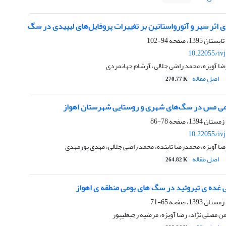
ای اثر سیر و آتورواستاتین بر تغییرات پروفایل‌های لیپیدی در سگ
94-102
10.22055/iv
ضا آویزه، محمد راضی جلالی، آرشام جهانمردی
اصل مقاله
270.77 K
ی مس در سگ‌های شهری و روستایی شهرستان اهواز
78-86
10.22055/iv
ضا آویزه، محمدرضا تابنده، محمد راضی جلالی، مهدی پورمهدی
اصل مقاله
264.82 K
ی غده ی تیروئید در سگ های بومی منطقه ی اهواز
65-71
ن مصلی نژاد، رضا آویزه، مرضیه رجبعلیپور