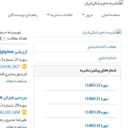
صفحه اصلی
مرور
اطلاعات نشریه
راهنمای نویسندگان
نویسنده =
رضا
تعداد مقالات:
1
مقالات آماده انتشار
ارزیابی هماتول
شماره جاری
دوره 21، شماره 3، پاییز 1404، صفحه
.534196.2837
شماره‌های پیشین نشریه
فریدون صابری افشا
مشاهده مقاله
دوره 22 (1405)
بررسی میزان همب
دوره 21 (1404)
دوره 20، شماره 2، تابستان 1403، صفحه
دوره 20 (1403)
.361205.2498
علیرضا غدیری، رضا
دوره 19 (1402)
مشاهده مقاله