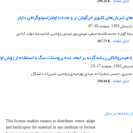
اصل مقاله
298.26 K
ی شریان‌های کلیوی خرگوش نر و ماده با اولتراسونوگرافی داپلر
81-87
رضا آویزه، محمد قاسم حنفی، مهدی پور مهدی بروجنی، لنا مهدیه دولت آبادی
اصل مقاله
367.77 K
 هیدروالکلی ریشه گزنه بر ابعاد غده پروستات سگ با استفاده از روش او
17-23
ا غدیری، حسین نجف‌زاده، مهدی پورمهدی‌بروجنی، شهرزاد دشتگل
اصل مقاله
190.84 K
ال داده ها در سال
This license enables reusers to distribute, remix, adapt,
and build upon the material in any medium or format