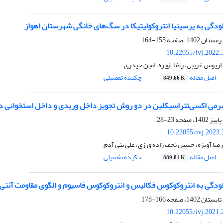
لودگی به یرسینیا انتروکولیتیکا در سگ‌های خانگی شهرستان اهواز
155-164
10.22055/ivj.2022
اریوش غریبی، رضا آویزه، امین حیدری
اصل مقاله
چکیده تفصیلی
849.66 K
می اکسی‌تتراسیکلین در دو روش تجویز داخل وریدی و داخل استخوانی 
23-28
10.22055/ivj.2023
ا آویزه، حسین نجف زاده ورزی، علی بنی آدم
اصل مقاله
چکیده تفصیلی
889.81 K
آلودگی به انتروکوکوس فکالیس و انتروکوکوس فاسیوم و الگوی مقاومت آنتی
166-178
10.22055/ivj.2021