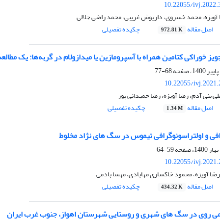
10.22055/ivj.2022
ا آویزه، محمد خسروی، داریوش غریبی، محمد راضی جلالی
اصل مقاله
چکیده تفصیلی
972.81 K
جویز خوراکی کتامین همراه با آسپرومازین یا میدازولام در گربه‌ها‌: یک مطالع
68-77
10.22055/ivj.2021
ی بنی آدم، رضا آویزه، رضا حمیدانی پور
اصل مقاله
چکیده تفصیلی
1.34 M
افی و اولتراسونوگرافی تیموس در سگ های نژاد مخلوط
59-64
10.22055/ivj.2021
رضا آویزه، محمود خاکساری مهابادی، مهسا بادمی
اصل مقاله
چکیده تفصیلی
434.32 K
ی روی در سگ های شهری و روستایی شهرستان اهواز، جنوب غرب ایران