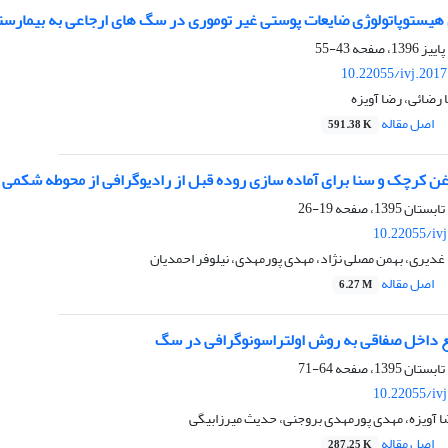
هیستوپاتولوژی ضایعات پوستی غیر توموری در سگ های ارجاعی به بیمارست
43-55
10.22055/ivj.201
ا رضائی، رضا آویزه
اصل مقاله
591.38 K
وغن کرچک و سنا برای آماده سازی روده قبل از رادیوگرافی از محوطه شکم
19-26
10.22055/iv
 غدیری، بهمن مصلی نژاد، مهدی پورمهدی، نیلوفر احمدیان
اصل مقاله
6.27 M
 داخل صفاقی به روش اولتراسونوگرافی در سگ
64-71
10.22055/iv
ا آویزه، مهدی پورمهدی بروجنی، حدیث میرزابیگی
اصل مقاله
287.25 K