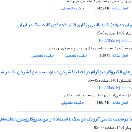
اریوش غریبی، رضا آویزه، محب نریمی زاده
اصل مقاله
چکیده تفصیلی
642.24 K
 اپیدمیولوژیک و بالینی پرکاری قشر غده فوق کلیه سگ در ایران
5-15
10.22055/ivj.2022
 رضا آویزه، محمد راضی جلالی، مهدی پورمهدی بروجنی
اصل مقاله
چکیده تفصیلی
چکیده تفصیلی
1.08 M
ترهای الکتروکاردیوگرام در احیا با فشردن متناوب سینه و فشردن یک در
45-55
10.22055/ivj.2020
یزه، هادی ایمانی راستابی، محمد راضی جلالی
اصل مقاله
چکیده تفصیلی
646.47 K
 درماتیت تماسی آلرژیک در سگ با استفاده از دی‌نیتروکلروبنزن: یافته‌های
77-85