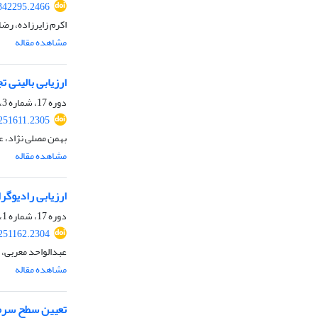
.342295.2466
اکرم زایرزاده، رض
مشاهده مقاله
ارزیابی بالینی ت
دوره 17، شماره 3، پاییز 1400، صفحه
.251611.2305
بهمن مصلی نژاد، عل
مشاهده مقاله
ارزیابی رادیوگر
دوره 17، شماره 1، بهار 1400، صفحه
.251162.2304
عبدالواحد معربی، 
مشاهده مقاله
تعیین سطح سرم