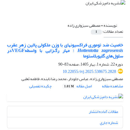
نویسنده =
مصطفی سبزواری زاده
تعداد مقالات:
1
خاصیت ضد توموری فراکسیون­های با وزن ملکولی پائین زهر عقرب
Hottentotta zagrosensis
: مهار رگ‌زایی با واسطهVEGFدر
سلول‌های گلیوبلاستوما
دوره 22، شماره 1، بهار 1405، صفحه
83-90
10.22055/ivj.2025.538675.2828
مصطفی سبزواری زاده، عباس جلودار، محمد رضا تابنده، فاطمه ثعلبی
مشاهده مقاله
اصل مقاله
چکیده تفصیلی
1.01 M
مقالات آماده انتشار
شماره جاری