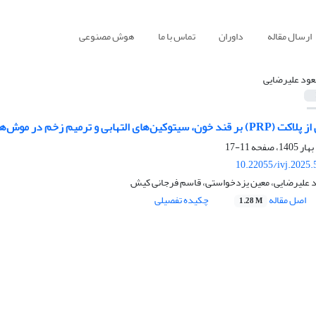
ارسال مقاله
داوران
تماس با ما
هوش مصنوعی
ود علیرضایی
بی و ترمیم زخم در موش‌های صحرایی دیابتی
11-17
10.22055/ivj.2025
ود علیرضایی، معین یزدخواستی، قاسم فرجانی کیش
اصل مقاله
چکیده تفصیلی
1.28 M