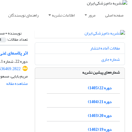
صفحه اصلی
مرور
اطلاعات نشریه
راهنمای نویسندگان
نویسنده =
مسع
تعداد مقالات:
1
مقالات آماده انتشار
اثر پلاسمای غنی از پلاکت (PRP) بر قند خون، سیتوکین‌های التها
شماره جاری
دوره 22، شماره 1، بهار 1405، صفحه
.536469.2822
شماره‌های پیشین نشریه
مریم بابایی، مسع
مشاهده مقاله
دوره 22 (1405)
دوره 21 (1404)
دوره 20 (1403)
دوره 19 (1402)