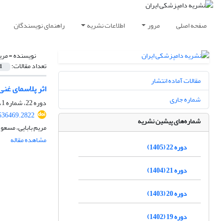
صفحه اصلی
مرور
اطلاعات نشریه
راهنمای نویسندگان
نویسنده =
مری
تعداد مقالات:
1
مقالات آماده انتشار
اثر پلاسمای غنی از پلاکت (PRP) بر قند خون، سیتوکین‌های التها
شماره جاری
دوره 22، شماره 1، بهار 1405، صفحه
.536469.2822
شماره‌های پیشین نشریه
مریم بابایی، مسع
مشاهده مقاله
دوره 22 (1405)
دوره 21 (1404)
دوره 20 (1403)
دوره 19 (1402)