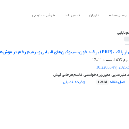
ارسال مقاله
داوران
تماس با ما
هوش مصنوعی
م بابایی
بی و ترمیم زخم در موش‌های صحرایی دیابتی
11-17
10.22055/ivj.2025
ود علیرضایی، معین یزدخواستی، قاسم فرجانی کیش
اصل مقاله
چکیده تفصیلی
1.28 M