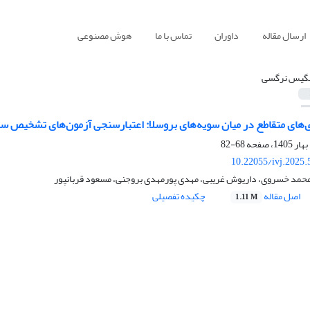
ارسال مقاله
داوران
تماس با ما
هوش مصنوعی
گیس نرگسی
دی‌های متقاطع در میان سویه‌های بروسلا: اعتبارسنجی آزمون‌های تشخیص س
68-82
10.22055/ivj.2025
مد خسروی، داریوش غریبی، مهدی پورمهدی بروجنی، مسعود قربانپور
اصل مقاله
چکیده تفصیلی
1.11 M