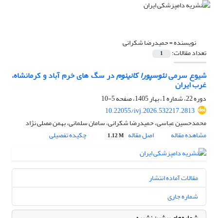
نویسنده =
حمیدرضا شکرانی
تعداد مقالات:
1
شیوع سرمی
نئوسپورا کانینوم
در سگ ­های خرم آباد و کرمانشاه،
غرب ایران
دوره 22، شماره 1، بهار 1405، صفحه
5-10
10.22055/ivj.2026.532217.2813
محمدحسین عباسی، حمیدرضا شکرانی، سامان سلمانی، بهمن مصلی نژاد
مشاهده مقاله
اصل مقاله
چکیده تفصیلی
1.12 M
مقالات آماده انتشار
شماره جاری
شماره‌های پیشین نشریه