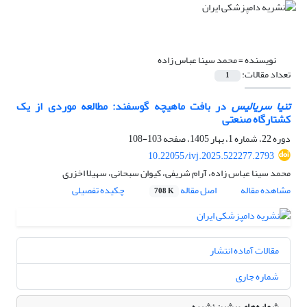
نویسنده =
محمد سینا عباس زاده
تعداد مقالات:
1
تنیا سریالیس
در بافت ماهیچه گوسفند: مطالعه موردی از یک
کشتارگاه صنعتی
دوره 22، شماره 1، بهار 1405، صفحه
103-108
10.22055/ivj.2025.522277.2793
محمد سینا عباس زاده، آرام شریفی، کیوان سبحانی، سهیلا اخزری
مشاهده مقاله
اصل مقاله
چکیده تفصیلی
708 K
مقالات آماده انتشار
شماره جاری
شماره‌های پیشین نشریه