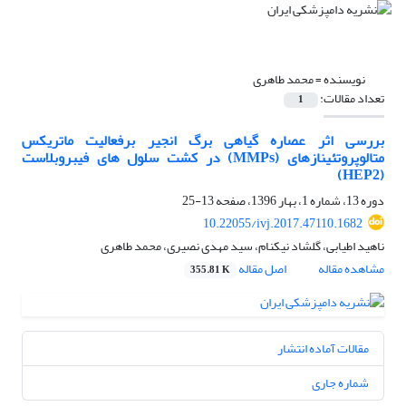
نویسنده =
محمد طاهری
تعداد مقالات:
1
بررسی اثر عصاره گیاهی برگ انجیر برفعالیت ماتریکس
متالوپروتئینازهای (MMPs) در کشت سلول های فیبروبلاست
(HEP2)
دوره 13، شماره 1، بهار 1396، صفحه
13-25
10.22055/ivj.2017.47110.1682
ناهید اطیابی، گلشاد نیکنام، سید مهدی نصیری، محمد طاهری
مشاهده مقاله
اصل مقاله
355.81 K
مقالات آماده انتشار
شماره جاری