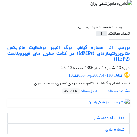
نویسنده =
سید مهدی نصیری
تعداد مقالات:
1
بررسی اثر عصاره گیاهی برگ انجیر برفعالیت ماتریکس
متالوپروتئینازهای (MMPs) در کشت سلول های فیبروبلاست
(HEP2)
دوره 13، شماره 1، بهار 1396، صفحه
13-25
10.22055/ivj.2017.47110.1682
ناهید اطیابی، گلشاد نیکنام، سید مهدی نصیری، محمد طاهری
مشاهده مقاله
اصل مقاله
355.81 K
مقالات آماده انتشار
شماره جاری