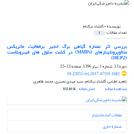
نویسنده =
گلشاد نیکنام
تعداد مقالات:
1
بررسی اثر عصاره گیاهی برگ انجیر برفعالیت ماتریکس
متالوپروتئینازهای (MMPs) در کشت سلول های فیبروبلاست
(HEP2)
دوره 13، شماره 1، بهار 1396، صفحه
13-25
10.22055/ivj.2017.47110.1682
ناهید اطیابی، گلشاد نیکنام، سید مهدی نصیری، محمد طاهری
مشاهده مقاله
اصل مقاله
355.81 K
مقالات آماده انتشار
شماره جاری