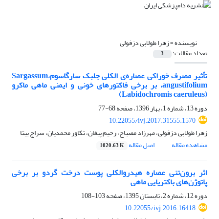
نویسنده =
زهرا طولابی دزفولی
تعداد مقالات:
3
تأثیر مصرف خوراکی عصاره‌ی الکلی جلبک سارگاسوم،Sargassum
angustifolium، بر برخی فاکتورهای خونی و ایمنی ماهی ماکرو
(Labidochromis caeruleus)
دوره 13، شماره 1، بهار 1396، صفحه
68-77
10.22055/ivj.2017.31555.1570
زهرا طولابی دزفولی، مهرزاد مصباح، رحیم پیغان، تکاور محمدیان، سراج بیتا
مشاهده مقاله
اصل مقاله
1020.63 K
اثر برون‌تنی عصاره هیدروالکلی پوست درخت گردو بر برخی
پاتوژن‌های باکتریایی ماهی
دوره 12، شماره 2، تابستان 1395، صفحه
103-108
10.22055/ivj.2016.16418