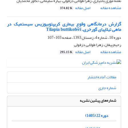
نغمه موری بختیاری، زهرا طولابی دزفولی، بهاره سلیمانی، تکاور محمدیان
مشاهده مقاله
اصل مقاله
374.02 K
گزارش درمانگاهی وقوع بیماری کریپتوبیوزیس سیستمیک در
ماهی تیلاپیای گورخری، Tilapia buttikoferi
دوره 10، شماره 4، زمستان 1393، صفحه
103-107
رحیم پیغان، زهرا طولابی دزفولی
مشاهده مقاله
اصل مقاله
295.15 K
مقالات آماده انتشار
شماره جاری
شماره‌های پیشین نشریه
دوره 22 (1405)