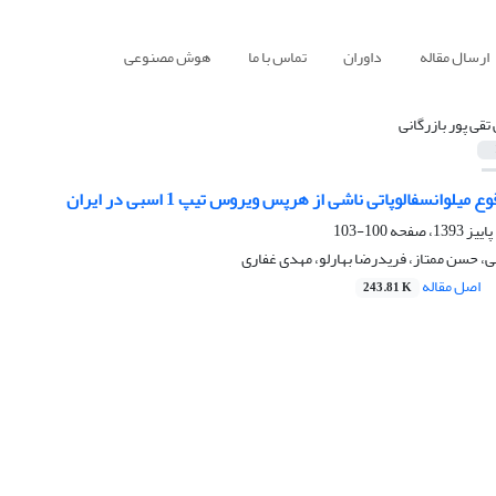
ارسال مقاله
داوران
تماس با ما
هوش مصنوعی
 تقی پور بازرگانی
یلوانسفالوپاتی ناشی از هرپس ویروس تیپ 1 اسبی در ایران
100-103
نی، حسن ممتاز، فریدرضا بهارلو، مهدی غفاری
اصل مقاله
243.81 K