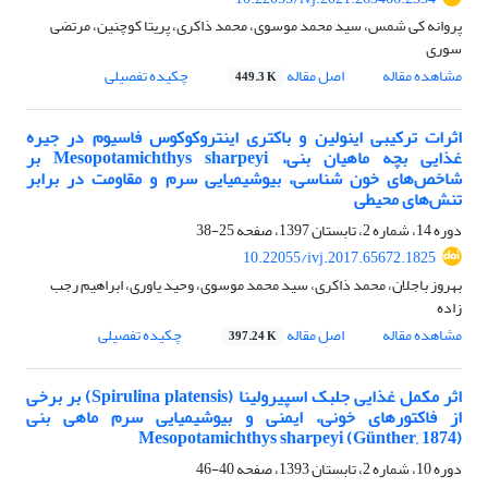
پروانه کی شمس، سید محمد موسوی، محمد ذاکری، پریتا کوچنین، مرتضی
سوری
مشاهده مقاله
اصل مقاله
چکیده تفصیلی
449.3 K
اثرات ترکیبی اینولین و باکتری اینتروکوکوس فاسیوم در جیره
غذایی بچه ماهیان بنی، Mesopotamichthys sharpeyi بر
شاخص‌های خون شناسی، بیوشیمیایی سرم و مقاومت در برابر
تنش‌های محیطی
دوره 14، شماره 2، تابستان 1397، صفحه
25-38
10.22055/ivj.2017.65672.1825
بهروز باجلان، محمد ذاکری، سید محمد موسوی، وحید یاوری، ابراهیم رجب
زاده
مشاهده مقاله
اصل مقاله
چکیده تفصیلی
397.24 K
اثر مکمل غذایی جلبک اسپیرولینا (Spirulina platensis) بر برخی
از فاکتورهای خونی، ایمنی و بیوشیمیایی سرم ماهی بنی
Mesopotamichthys sharpeyi (Günther, 1874)
دوره 10، شماره 2، تابستان 1393، صفحه
40-46