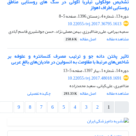
تشخیص مولکولی تیلریا اکوئی در سگ های روستایی مناطق
روستایی اطراف اهواز
دوره 13، شماره 4، زمستان 1396، صفحه
5-8
10.22055/ivj.2017.36795.1613
سمیه بهرامی، علی رضا البرزی، بهمن مصلی نژاد، حسن جوانشیری قاسم آبادی
مشاهده مقاله
اصل مقاله
258.6 K
تاثیر پختن دانه جو و ترتیب مصرف کنسانتره و علوفه بر
شاخص‌های مرتبط با مقاومت به انسولین در مادیان‌های بالغ عربی
دوره 14، شماره 1، بهار 1397، صفحه
5-13
10.22055/ivj.2017.48018.1691
منا امیری، علی کیانی، سعید محمدزاده
مشاهده مقاله
اصل مقاله
چکیده تفصیلی
293.33 K
9
8
7
6
5
4
3
2
1