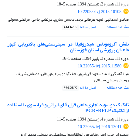
دوره 11، شماره 2، تابستان 1394، صفحه
5-18
10.22055/ivj.2015.10108
صادق اسدالهی، نعیم عرفانی مجد، محسن ساری، مرتضی چاجی، مرتضی مموئی
مشاهده مقاله
اصل مقاله
414.62 K
نقش آئروموناس هیدروفیلا در سپتی‌سمی‌های باکتریایی کپور
ماهیان پرورشی استان خوزستان
دوره 11، شماره 3، پاییز 1394، صفحه
5-16
10.22055/ivj.2015.11580
مینا آهنگرزاده، مسعود قربانپور نجف آبادی، رحیم پیغان، مصطفی شریف
روحانی، مهدی سلطانی
مشاهده مقاله
اصل مقاله
360.28 K
تفکیک دو سویه تجاری ماهی قزل آلای ایرانی و فرانسوی با استفاده
از تکنیک PCR-RFLP
دوره 11، شماره 4، زمستان 1394، صفحه
5-11
10.22055/ivj.2016.13011
سمیه ایرجی، رامین مناف فر، ابوالقاسم اسماعیلی فریدونی، صمد زارع