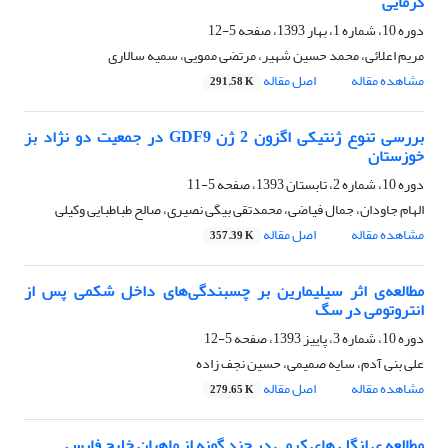
گرمایی
دوره 10، شماره 1، بهار 1393، صفحه
5-12
مریم اعلائی، محمد حسین شهیر، مرتضی ممویی، سمیه سالاری
مشاهده مقاله
اصل مقاله
291.58 K
بررسی تنوع ژنتیکی اگزون 2 ژن GDF9 در جمعیت دو نژاد بز
خوزستان
دوره 10، شماره 2، تابستان 1393، صفحه
5-11
الهام جاودان، جمال فیاضی، محمدتقی بیگی نصیری، صالح طباطبایی وکیلی
مشاهده مقاله
اصل مقاله
357.39 K
مطالعه‌ی اثر سیلیمارین بر چسبندگی‌های داخل شکمی پس از
انتروتومی در سگ
دوره 10، شماره 3، پاییز 1393، صفحه
5-12
علی بنی آدم، سایه صمیمی، حسین نجف زاده
مشاهده مقاله
اصل مقاله
279.65 K
مطالعه ی انگل های کرمی در چند گونه از ماهیان خلیج فارس