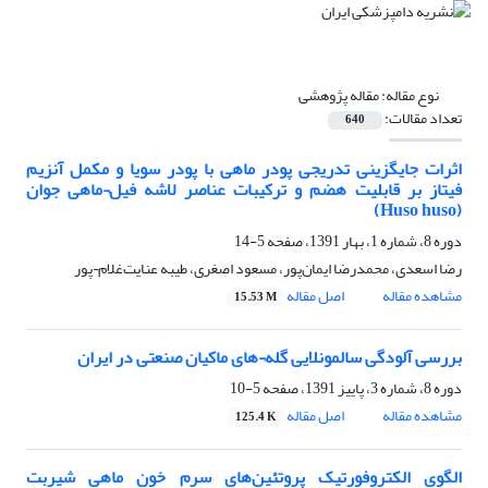
نوع مقاله:
مقاله پژوهشی
تعداد مقالات:
640
اثرات جایگزینی تدریجی پودر ماهی با پودر سویا و مکمل آنزیم
فیتاز بر قابلیت هضم و ترکیبات عناصر لاشه فیل¬ماهی جوان
(Huso huso)
دوره 8، شماره 1، بهار 1391، صفحه
5-14
رضا اسعدی، محمدرضا ایمان‌پور، مسعود اصغری، طیبه عنایت‌غلام¬پور
مشاهده مقاله
اصل مقاله
15.53 M
بررسی آلودگی سالمونلایی گله¬های ماکیان صنعتی در ایران
دوره 8، شماره 3، پاییز 1391، صفحه
5-10
مشاهده مقاله
اصل مقاله
125.4 K
الگوی الکتروفورتیک پروتئین‌های سرم خون ماهی شیربت