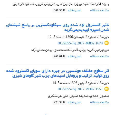
بهزاد آذرکمند، مهدی پورمهدی بروجنی، داریوش غریبی، مسعود قربانپور
مشاهده مقاله
اصل مقاله
309.56 K
تاثیر کلسترول لود شده روی سیکلودکسترین بر پاسخ شیشه‌ای
شدن اسپرم اپیدیدیمی گربه
دوره 13، شماره 2، تابستان 1396، صفحه
5-12
10.22055/ivj.2017.46882.1679
مریم رهبر، فرید براتی، قدرت الله محمدی، بهمن مصلی نژاد
مشاهده مقاله
اصل مقاله
267.61 K
اثر سطوح مختلف موننسین در جیره دارای سویای اکسترود شده
روی تولید، ترکیب و پروفایل اسیدهای چرب شیر گاوهای شیری
دوره 13، شماره 3، پاییز 1396، صفحه
5-14
10.22055/ivj.2017.29342.1551
منصور احمدی، صدیقه منتیان، علی نقی شکری
مشاهده مقاله
اصل مقاله
273.39 K