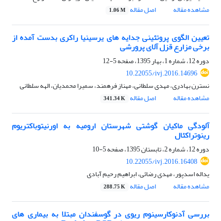
مشاهده مقاله
اصل مقاله
1.06 M
تعیین الگوی پروتئینی جدایه های یرسینیا راکری بدست آمده از
برخی مزارع قزل آلای پرورشی
دوره 12، شماره 1، بهار 1395، صفحه
5-12
10.22055/ivj.2016.14696
نسترن بهادری، مهدی سلطانی، مهناز فرهمند، سمیرا محمدیان، الهه سلطانی
مشاهده مقاله
اصل مقاله
341.34 K
آلودگی ماکیان گوشتی شهرستان ارومیه به اورنیتوباکتریوم
رینوتراکئال
دوره 12، شماره 2، تابستان 1395، صفحه
5-10
10.22055/ivj.2016.16408
یداله اسدپور، مهدی رضائی، ابراهیم رحیم آبادی
مشاهده مقاله
اصل مقاله
288.75 K
بررسی آدنوکارسینوم ریوی در گوسفندان مبتلا به بیماری های