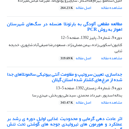
خلیل اسلاملو، بهرام فلاحتکار، سایچیرو یوکویاما، علیرضا عباس‌علیزاده
مشاهده مقاله
اصل مقاله
264.23 K
مطالعه مقطعی آلودگی به بارتونلا هنسله در سگ‌های شهرستان
اهواز به روش PCR
دوره 9، شماره 3، پاییز 1392، صفحه
5-12
کتایون اسکویی زاده، بهمن مصلی‌نژاد، مسعودرضا صیفی‌آبادشاپوری، خدیجه
ثنایی
مشاهده مقاله
اصل مقاله
319.69 K
جداسازی، تعیین سروتیپ و مقاومت آنتی بیوتیکی سالمونلاهای جدا
شده از مرغ‌های کشتار شده استان گیلان
دوره 9، شماره 4، زمستان 1392، صفحه
5-13
یداله اسدپور، مهرداد محمدی، سیدعلی پوربخش، مهدی رسا
مشاهده مقاله
اصل مقاله
343.47 K
اثر عادت دهی گرمایی و محدودیت غذایی اوایل دوره ی رشد بر
عملکرد و هورمون های تیروئیدی جوجه های گوشتی تحت تنش