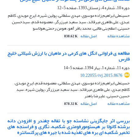
دوره 10، شماره 4، زمستان 1393، صفحه
5-12
حسینعلی ابراهیم زاده موسوی، مهدی سلطانی، پولین شهره، ایرج موبدی، کاظم
عبدی، علی طاهری میرقائد، سید سعید میرزرگر، معصومه قدم، سیدحسین
حسینی، اعظم بنی طالبی، محمد باقر آهو، هومن رحمتی هولاسو
مشاهده مقاله
اصل مقاله
838.62 K
مطالعه ی فراوانی انگل های کرمی در ماهیان با ارزش شیلاتی خلیج
فارس
دوره 11، شماره 1، بهار 1394، صفحه
5-14
10.22055/ivj.2015.8676
حسینعلی ابراهیم زاده موسوی، مهدی سلطانی، معصومه قدم، ایرج موبدی،
کاظم عبدی، علی طاهری میرقائد، سید سعید میرزرگر، پولین شهره، سید
حسین حسینی، علیرضا باهنر
مشاهده مقاله
اصل مقاله
878.32 K
بررسی اثر جایگزینی نشاسته جو با تفاله چغندر و افزودن دانه
برشته کانولا بر هیستومورفومتری شکمبه، نگاری و فراسنجه های
تخمیر شکمبه ای بره های تغذیه شده با جیره های پرکنسانتره