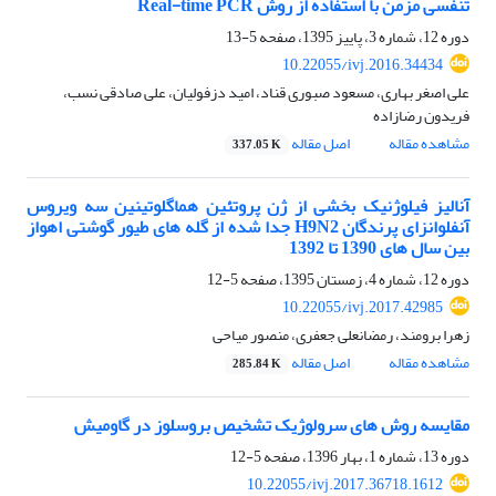
تنفسی مزمن با استفاده از روش Real-time PCR
دوره 12، شماره 3، پاییز 1395، صفحه
5-13
10.22055/ivj.2016.34434
علی اصغر بهاری، مسعود صبوری قناد، امید دزفولیان، علی صادقی نسب،
فریدون رضازاده
مشاهده مقاله
اصل مقاله
337.05 K
آنالیز فیلوژنیک بخشی از ژن پروتئین هماگلوتینین سه ویروس
آنفلوانزای پرندگان H9N2 جدا شده از گله های طیور گوشتی اهواز
بین سال های 1390 تا 1392
دوره 12، شماره 4، زمستان 1395، صفحه
5-12
10.22055/ivj.2017.42985
زهرا برومند، رمضانعلی جعفری، منصور میاحی
مشاهده مقاله
اصل مقاله
285.84 K
مقایسه روش های سرولوژیک تشخیص بروسلوز در گاومیش
دوره 13، شماره 1، بهار 1396، صفحه
5-12
10.22055/ivj.2017.36718.1612